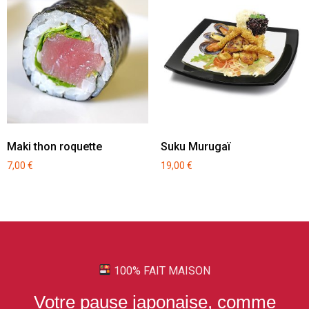
Maki thon roquette
Suku Murugaï
7,00
€
19,00
€
100% FAIT MAISON
Votre pause japonaise, comme