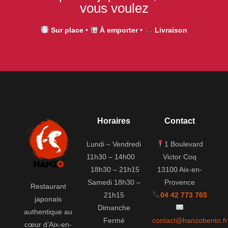
vous voulez
Sur place
•
À emporter
•
Livraison
Horaires
Contact
Lundi – Vendredi
1 Boulevard
11h30 – 14h00
Victor Coq
18h30 – 21h15
13100 Aix-en-
Samedi
18h30 –
Provence
Restaurant
21h15
04 42 773 765
japonais
Dimanche
authentique au
Fermé
contact@hanzobento.fr
cœur d’Aix-en-