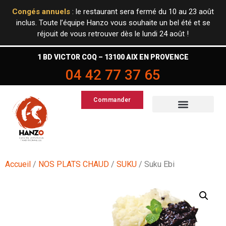
Congés annuels
: le restaurant sera fermé du 10 au 23 août
inclus. Toute l’équipe Hanzo vous souhaite un bel été et se
réjouit de vous retrouver dès le lundi 24 août !
1 BD VICTOR COQ – 13100 AIX EN PROVENCE
04 42 77 37 65
Commander
NOS PLATS CHAUD
Accueil
/
NOS PLATS CHAUD
/
SUKU
/ Suku Ebi